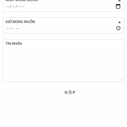
*
GIỜ MONG MUỐN
*
TIN NHẮN
NỘP