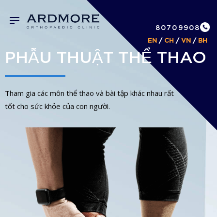
80709908
EN
/
CH
/
VN
/
BH
PHẪU THUẬT THỂ THAO
Tham gia các môn thể thao và bài tập khác nhau rất
tốt cho sức khỏe của con người.