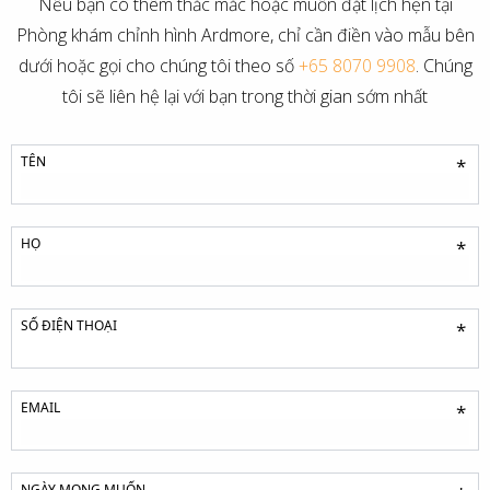
Nếu bạn có thêm thắc mắc hoặc muốn đặt lịch hẹn tại
Phòng khám chỉnh hình Ardmore, chỉ cần điền vào mẫu bên
dưới hoặc gọi cho chúng tôi theo số
+65 8070 9908
. Chúng
tôi sẽ liên hệ lại với bạn trong thời gian sớm nhất
TÊN
*
HỌ
*
SỐ ĐIỆN THOẠI
*
EMAIL
*
NGÀY MONG MUỐN