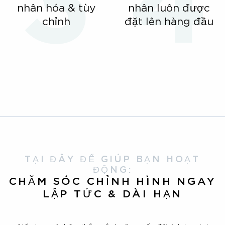
nhân hóa & tùy
nhân luôn được
chỉnh
đặt lên hàng đầu
TẠI ĐÂY ĐỂ GIÚP BẠN HOẠT
ĐỘNG:
CHĂM SÓC CHỈNH HÌNH NGAY
LẬP TỨC & DÀI HẠN