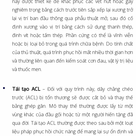
này được thiết kế để khắc phục các vết nứt hoặc gãy
nghiêm trọng bằng cách trước tiên sắp xếp lại xương trở
lại vị trí ban đầu thông qua phẫu thuật mở, sau đó cố
định xương vào vị trí bằng cách sử dụng thanh thép,
đinh vít hoặc tấm thép. Phần cứng có thể là vĩnh viễn
hoặc bị loại bỏ trong quá trình chữa bệnh. Do tính chất
của thủ thuật, quá trình phục hồi mất nhiều thời gian hơn
và thường liên quan đến kiểm soát cơn đau, vật lý trị liệu
và thuốc men.
Tái tạo ACL
– Đối với quy trình này, dây chằng chéo
trước (ACL) bị tổn thương sẽ được cắt bỏ và thay thế
bằng ghép gân. Mô thay thế thường được lấy từ một
vùng khác của đầu gối hoặc từ một người hiến tặng đã
qua đời. Tái tạo ACL thường được theo sau bởi một loạt
liệu pháp phục hồi chức năng để mang lại sự ổn định và