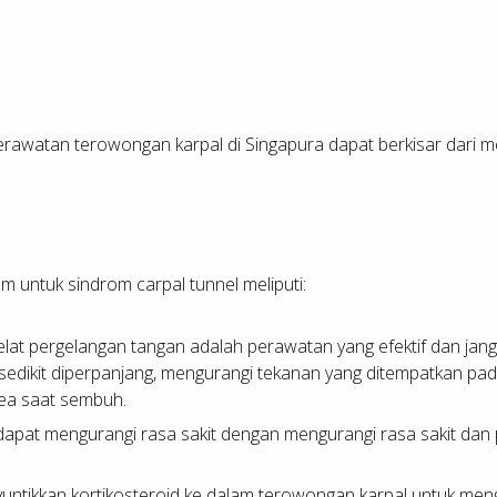
perawatan terowongan karpal di Singapura dapat berkisar dari
untuk sindrom carpal tunnel meliputi:
at pergelangan tangan adalah perawatan yang efektif dan ja
 sedikit diperpanjang, mengurangi tekanan yang ditempatkan pa
rea saat sembuh.
dapat mengurangi rasa sakit dengan mengurangi rasa sakit dan pe
ntikkan kortikosteroid ke dalam terowongan karpal untuk men