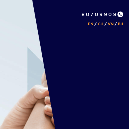
80709908
EN
/
CH
/
VN
/
BH