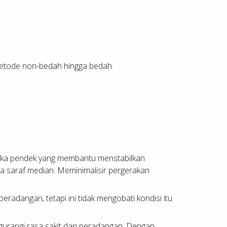
 metode non-bedah hingga bedah.
ngka pendek yang membantu menstabilkan
da saraf median. Meminimalisir pergerakan
radangan, tetapi ini tidak mengobati kondisi itu
gurangi rasa sakit dan peradangan. Dengan