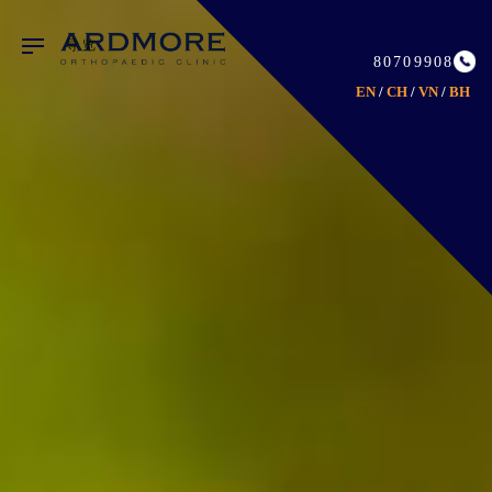
80709908
EN
/
CH
/
VN
/
BH