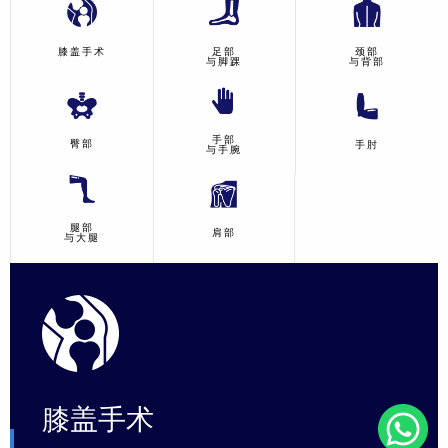
膝盖手术
足部
颈部
与脚踝
与背部
手部
臀部
手肘
与手腕
腿部
肩部
与大腿
膝盖手术